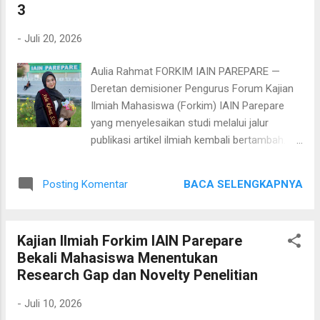
3
berdasarkan hasil penelitian yang telah dilakukan. Selama
prosesnya, Nafisah secara intensif melakukan
-
Juli 20, 2026
penyempurnaan naskah melalui arahan dosen pembimbing,
revisi substansi, serta penyesuaian dengan pedoman
Aulia Rahmat FORKIM IAIN PAREPARE —
penulisan jurnal. Setelah melewati dua ...
Deretan demisioner Pengurus Forum Kajian
Ilmiah Mahasiswa (Forkim) IAIN Parepare
yang menyelesaikan studi melalui jalur
publikasi artikel ilmiah kembali bertambah.
Kali ini, Aulia Rahmat, mahasiswa Program
Studi Komunikasi dan Penyiaran Islam (KPI)
BACA SELENGKAPNYA
Posting Komentar
sekaligus demisioner Pengurus Divisi Opini &
Berita Forkim IAIN Parepare periode 2024–
2025, berhasil menyelesaikan studinya
Kajian Ilmiah Forkim IAIN Parepare
melalui publikasi artikel pada jurnal nasional
Bekali Mahasiswa Menentukan
terindeks SINTA 3. Artikel ilmiah karya Aulia
Research Gap dan Novelty Penelitian
berjudul "Mapping the Anti-Online Gambling
Discourse on Ferry Irwandi's YouTube
-
Juli 10, 2026
Channel," diterbitkan dalam Jurnal Peurawi: