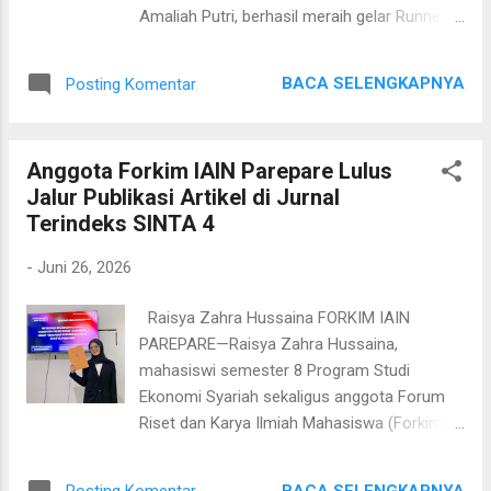
Sebelumnya ia berniat menempuh jalur
Amaliah Putri, berhasil meraih gelar Runner-
skripsi, bukan jalur publikasi. Namun, setelah
up 3 Putri Duta Pemuda Kota Parepare 2026.
seminar proposal dan penelitian selesai
Mahasiswa Program Studi Pendidikan
dilakukan, dosen pembimbing menilai hasil
BACA SELENGKAPNYA
Posting Komentar
Agama Islam (PAI) semester 6 tersebut
penelitiannya me...
mengikuti ajang yang diselenggarakan oleh
Komite Nasional Pemuda Indonesia (KNPI)
Anggota Forkim IAIN Parepare Lulus
Kota Parepare dengan dukungan
Jalur Publikasi Artikel di Jurnal
Kementerian Pemuda dan Olahraga Republik
Terindeks SINTA 4
Indonesia serta Pemerintah Kota Parepare.
Rangkaian kegiatan diawali dengan masa
-
Juni 26, 2026
karantina pada 17–18 Juni 2026 dan
dilanjutkan dengan grand final pada 20 Juni
Raisya Zahra Hussaina FORKIM IAIN
2026 di Lapangan Andi Makkasau, Kota
PAREPARE—Raisya Zahra Hussaina,
Parepare. Dalam proses persiapannya, ia
mahasiswi semester 8 Program Studi
mempersiapkan mental dan fisik,
Ekonomi Syariah sekaligus anggota Forum
memperdalam wawasan mengenai isu-isu
Riset dan Karya Ilmiah Mahasiswa (Forkim)
kepemudaan, melatih kemampuan
Institut Agama Islam Negeri (IAIN) Parepare
komunikasi, serta membangun rasa percaya
berhasil mempublikasikan artikel ilmiahnya di
diri. Meskipun baru pertama kali mengikuti
BACA SELENGKAPNYA