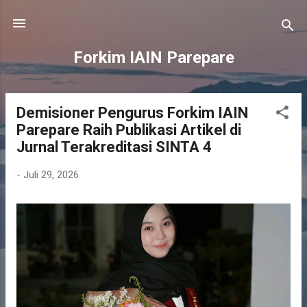
Langsung ke konten utama
Forkim IAIN Parepare
Demisioner Pengurus Forkim IAIN
P
Parepare Raih Publikasi Artikel di
o
Jurnal Terakreditasi SINTA 4
s
t
-
Juli 29, 2026
i
n
g
a
n