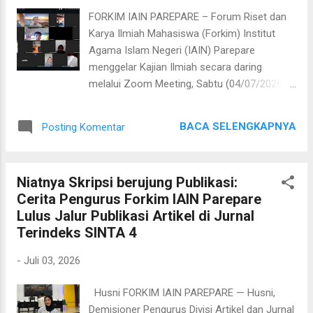
Media Kajian Komunikasi Islam pada 30 Juni
FORKIM IAIN PAREPARE – Forum Riset dan
2026. Publikasi tersebut menjadi salah satu
Karya Ilmiah Mahasiswa (Forkim) Institut
syarat penyelesaian studi yang berhasil ia
Agama Islam Negeri (IAIN) Parepare
penuhi. Dapat diakses melalui link:
menggelar Kajian Ilmiah secara daring
https://comms.ar-
melalui Zoom Meeting, Sabtu (04/07/2026).
raniry.ac.id/peurawi/article/view/312
Kegiatan yang diinisiasi oleh Pengurus Divisi
Perjalanan penyusunan artikel dimulai setelah
Artikel dan Jurnal Forkim ini mengangkat
penelitian selesai dan seluruh data berhasil
BACA SELENGKAPNYA
Posting Komentar
tema "Menentukan Masalah, Research Gap,
dikumpulkan. Aulia kemudian menyusun
dan Novelty dalam Penelitian." Materi
artike...
disampaikan langsung oleh Syaifullah, M.SEI.,
Niatnya Skripsi berujung Publikasi:
juga merupakan mentor Forkim. Kajian
Cerita Pengurus Forkim IAIN Parepare
tersebut diikuti oleh anggota Forkim, serta
Lulus Jalur Publikasi Artikel di Jurnal
turut dihadiri mentor dan pendiri Forkim.
Terindeks SINTA 4
Diskusi juga berjalan interaktif, dipandu oleh
Syaria dari Divisi Artikel dan Jurnal selaku
-
Juli 03, 2026
moderator. Dalam pemaparannya, Syaifullah
menjelaskan pentingnya menentukan
Husni FORKIM IAIN PAREPARE — Husni,
masalah penelitian berdasarkan fenomena,
Demisioner Pengurus Divisi Artikel dan Jurnal