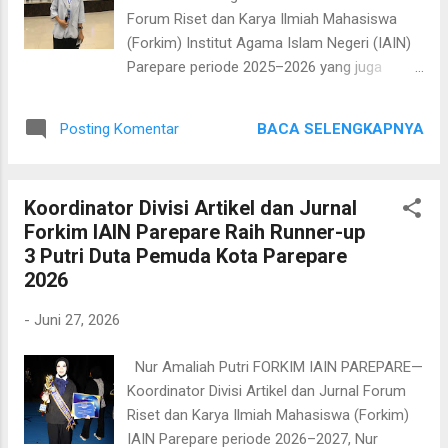
data, dan hasil penelitian terdahulu. Ia juga
Forum Riset dan Karya Ilmiah Mahasiswa
menguraikan perbedaan antara research
(Forkim) Institut Agama Islam Negeri (IAIN)
problem, research gap, dan novelty sebagai
Parepare periode 2025–2026 yang juga
landasan dalam menyusun penelitian yang
merupakan mahasiswa semester 8 Program
lebih terarah. Tak hanya itu, ia turut
Studi Hukum Tata Negara (HTN) IAIN
membagi...
BACA SELENGKAPNYA
Posting Komentar
Parepare berhasil menorehkan prestasi
dengan menerbitkan artikel ilmiah Terindeks
SINTA 4. Artikel tersebut berjudul "Status
Koordinator Divisi Artikel dan Jurnal
Hukum Hak Milik atas Tanah yang Hilang
Forkim IAIN Parepare Raih Runner-up
Akibat Abrasi di Kecamatan Suppa
3 Putri Duta Pemuda Kota Parepare
Kabupaten Pinrang: Perspektif Siyasah
2026
Idariyah." Karya Ilmiah tersebut diterbitkan
pada Jurnal SULTAN: Riset Hukum Tata
-
Juni 27, 2026
Negara, dapat diakses melalui link:
https://ejurnal.iainpare.ac.id/index.php/sultan
Nur Amaliah Putri FORKIM IAIN PAREPARE—
_htn/article/view/17161. Husni menjelaskan
Koordinator Divisi Artikel dan Jurnal Forum
bahwa artikel yang berhasil terpublikasi
Riset dan Karya Ilmiah Mahasiswa (Forkim)
tersebut berawal dari penyusunan skripsinya.
IAIN Parepare periode 2026–2027, Nur