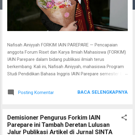
Nafisah Ainiyyah FORKIM IAIN PAREPARE — Pencapaian
anggota Forum Riset dan Karya Ilmiah Mahasiswa (FORKIM)
IAIN Parepare dalam bidang publikasi ilmiah terus
berkembang. Kali ini, Nafisah Ainiyyah, mahasiswa Program
Studi Pendidikan Bahasa Inggris IAIN Parepare semester 8,
berhasil menyelesaikan studi akademiknya melalui publikasi
artikel ilmiah di jurnal terakreditasi Sinta 4. Adapun judul
BACA SELENGKAPNYA
Posting Komentar
artikenya yaitu, "Exploring Translanguaging Practices as a
Pedagogical Strategy in Teaching English at Vocational High
School" di Jurnal ELTS (English Language Teaching Series)
Demisioner Pengurus Forkim IAIN
yang terbit pada 1 Juli 2026. Dapat diakses melalui link:
Parepare ini Tambah Deretan Lulusan
https://jurnalfkipuntad.com/index.php/elts/article/view/6317
Jalur Publikasi Artikel di Jurnal SINTA
Proses penyusunan artikel dimulai pada 7 April 2026,